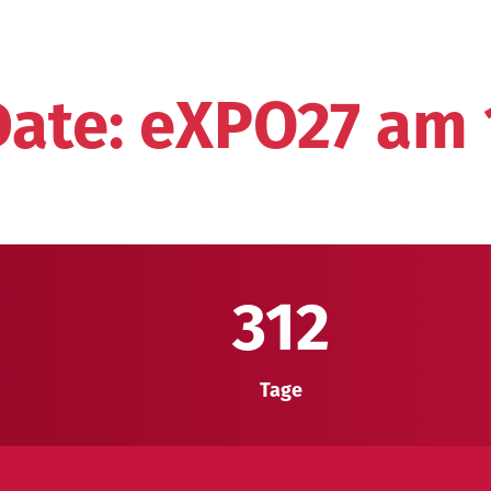
ate: eXPO27 am 1
312
Tage