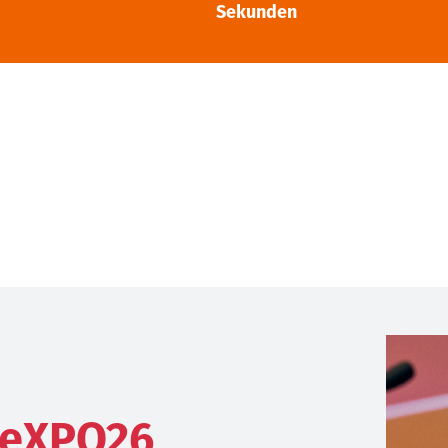
Sekunden
 eXPO26