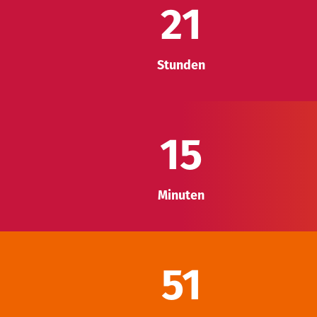
21
Stunden
15
Minuten
50