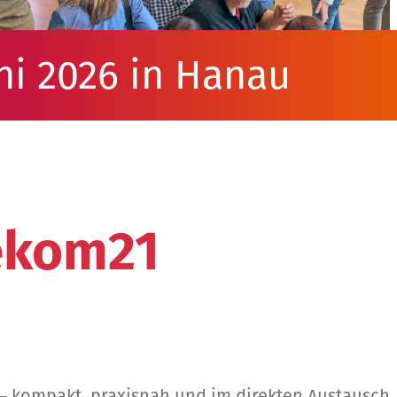
ni 2026 in Hanau
ekom21
– kompakt, praxisnah und im direkten Austausch.